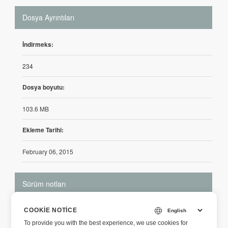
Dosya Ayrıntıları
İndirmeks:
234
Dosya boyutu:
103.6 MB
Ekleme Tarihi:
February 06, 2015
Sürüm notları
https://releases.aspose.com/pdf/reportingservices/release-no
COOKIE NOTICE
tes/2016/aspose-pdf-for-reporting-services-3-1-0-release-not
To provide you with the best experience, we use cookies for
es/