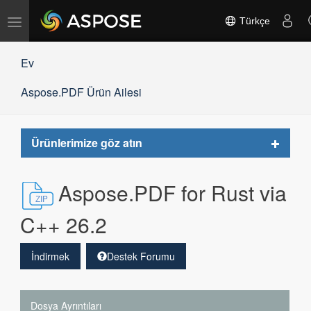
Gezinmeyi
Türkçe
değiştir
Ev
Aspose.PDF Ürün Ailesi
Toggle
Ürünlerimize göz atın
navigat
Aspose.PDF for Rust via
C++ 26.2
İndirmek
Destek Forumu
Dosya Ayrıntıları