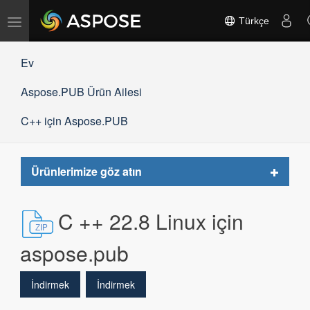
Gezinmeyi
Türkçe
değiştir
Ev
Aspose.PUB Ürün Ailesi
C++ için Aspose.PUB
Toggle
Ürünlerimize göz atın
navigat
C ++ 22.8 Linux için
aspose.pub
İndirmek
İndirmek