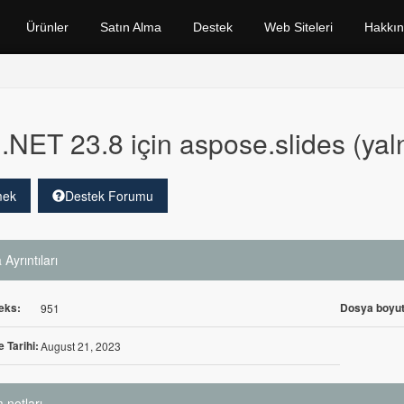
Ürünler
Satın Alma
Destek
Web Siteleri
Hakkı
.NET 23.8 için aspose.slides (yal
mek
Destek Forumu
Ayrıntıları
eks:
Dosya boyut
951
 Tarihi:
August 21, 2023
 notları