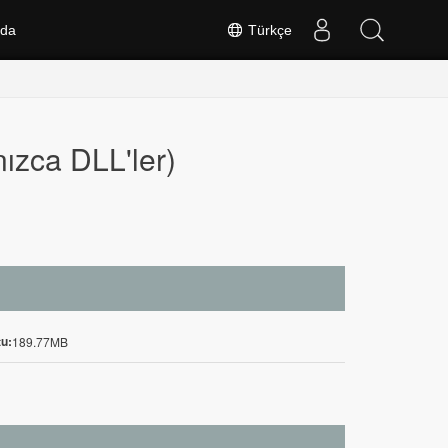
nda
Türkçe
nızca DLL'ler)
u:
189.77MB