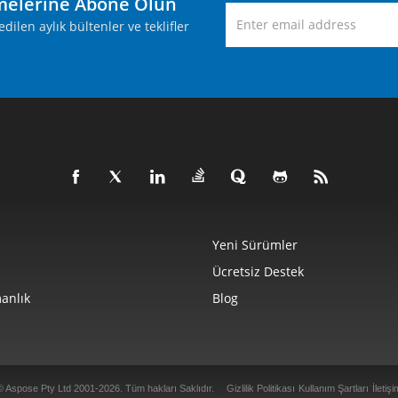
melerine Abone Olun
ilen aylık bültenler ve teklifler
Yeni Sürümler
Ücretsiz Destek
anlık
Blog
© Aspose Pty Ltd 2001-2026. Tüm hakları Saklıdır.
Gizlilik Politikası
Kullanım Şartları
İletişi