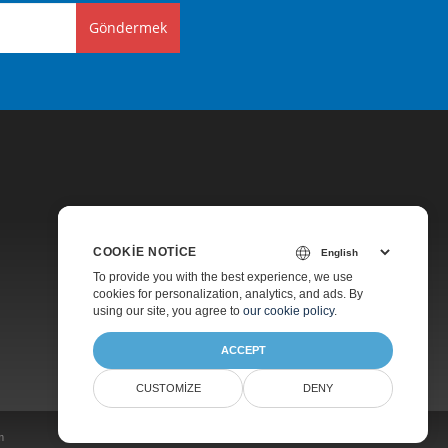
Göndermek
COOKIE NOTICE
Fiyatlandırma
To provide you with the best experience, we use
cookies for personalization, analytics, and ads. By
Ücretsiz Danışmanlık
using our site, you agree to
our cookie policy
.
Hakkında
ACCEPT
CUSTOMIZE
DENY
m