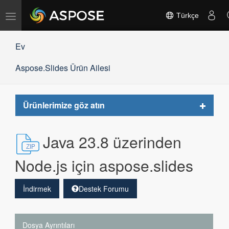
Gezinmeyi
Türkçe
değiştir
Ev
Aspose.Slides Ürün Ailesi
Toggle
Ürünlerimize göz atın
navigat
Java 23.8 üzerinden
Node.js için aspose.slides
İndirmek
Destek Forumu
Dosya Ayrıntıları