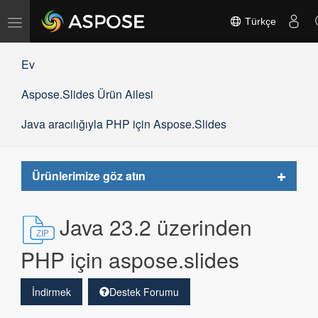
Gezinmeyi
Türkçe
değiştir
Ev
Aspose.Slides Ürün Ailesi
Java aracılığıyla PHP için Aspose.Slides
Toggle
Ürünlerimize göz atın
navigat
Java 23.2 üzerinden
PHP için aspose.slides
İndirmek
Destek Forumu