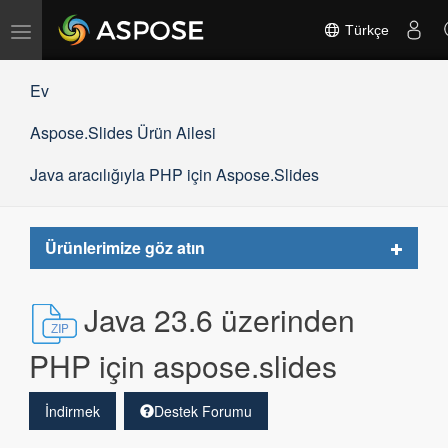
Gezinmeyi
Türkçe
değiştir
Ev
Aspose.Slides Ürün Ailesi
Java aracılığıyla PHP için Aspose.Slides
Toggle
Ürünlerimize göz atın
navigat
Java 23.6 üzerinden
PHP için aspose.slides
İndirmek
Destek Forumu