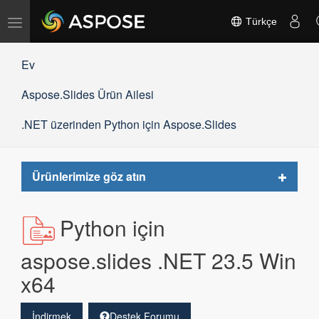
Gezinmeyi
Türkçe
değiştir
Ev
Aspose.Slides Ürün Ailesi
.NET üzerinden Python için Aspose.Slides
Toggle
Ürünlerimize göz atın
navigat
Python için
aspose.slides .NET 23.5 Win
x64
İndirmek
Destek Forumu