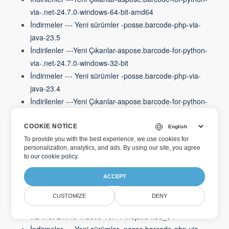
via-.net-24.7.0-windows-64-bit-amd64
İndirmeler --- Yeni sürümler -posse.barcode-php-via-
java-23.5
İndirilenler ---Yeni Çıkanlar-aspose.barcode-for-python-
via-.net-24.7.0-windows-32-bit
İndirmeler --- Yeni sürümler -posse.barcode-php-via-
java-23.4
İndirilenler ---Yeni Çıkanlar-aspose.barcode-for-python-
via-.net-24.7.0-linux-manylinux1-x86_64
İndirmeler --- Yeni sürümler -posse.barcode-php-via-
COOKIE NOTICE
java-23.3
To provide you with the best experience, we use cookies for
personalization, analytics, and ads. By using our site, you agree
İndirilenler ---Yeni Çıkanlar-aspose.barcode-for-python-
to
our cookie policy
.
via-.net-24.7.0-macos-11.0-big-sur-arm64
İndirmeler --- Yeni sürümler -posse.barcode-php-via-
ACCEPT
java-23.2
CUSTOMIZE
DENY
İndirilenler ---Yeni Çıkanlar-aspose.barcode-for-python-
via-.net-24.7.0-macos-10.14-mojave-x86_64