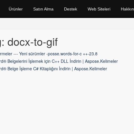
Ürünler
Satın Alma
Destek
Web Siteleri
Hakkı
: docx-to-gif
irmeler --- Yeni sürümler -posse.words-for-c ++-23.8
d® Belgelerini İşlemek için C++ DLL İndirin | Aspose.Kelimeler
d® Belge İşleme C# Kitaplığını İndirin | Aspose.Kelimeler