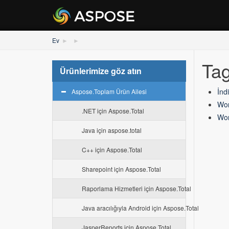
Ev
Tag
Ürünlerimize göz atın
İnd
Aspose.Toplam Ürün Ailesi
Wor
.NET için Aspose.Total
Wor
Java için aspose.total
C++ için Aspose.Total
Sharepoint için Aspose.Total
Raporlama Hizmetleri için Aspose.Total
Java aracılığıyla Android için Aspose.Total
JasperReports için Aspose.Total