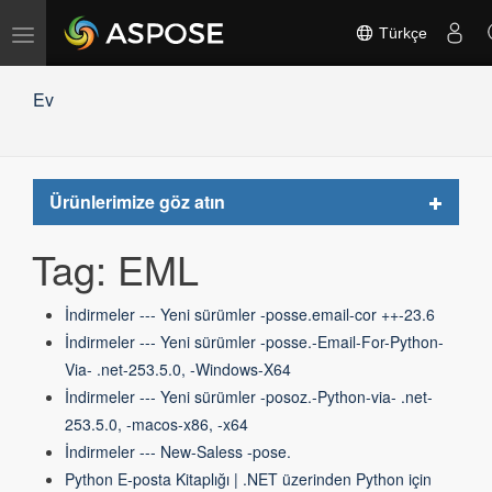
Gezinmeyi
Türkçe
değiştir
Ev
Toggle
Ürünlerimize göz atın
navigat
Tag: EML
İndirmeler --- Yeni sürümler -posse.email-cor ++-23.6
İndirmeler --- Yeni sürümler -posse.-Email-For-Python-
Via- .net-253.5.0, -Windows-X64
İndirmeler --- Yeni sürümler -posoz.-Python-via- .net-
253.5.0, -macos-x86, -x64
İndirmeler --- New-Saless -pose.
Python E-posta Kitaplığı | .NET üzerinden Python için