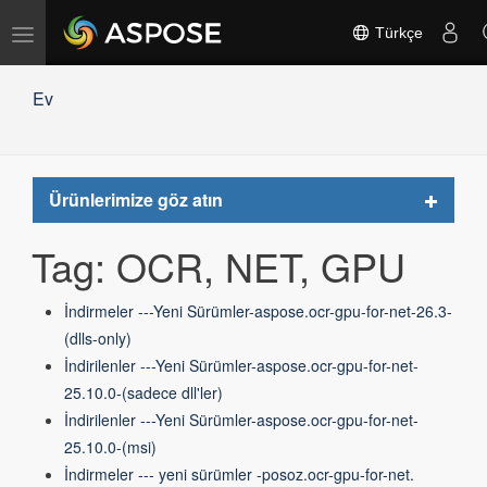
Gezinmeyi
Türkçe
değiştir
Ev
Toggle
Ürünlerimize göz atın
navigat
Tag: OCR, NET, GPU
İndirmeler ---Yeni Sürümler-aspose.ocr-gpu-for-net-26.3-
(dlls-only)
İndirilenler ---Yeni Sürümler-aspose.ocr-gpu-for-net-
25.10.0-(sadece dll'ler)
İndirilenler ---Yeni Sürümler-aspose.ocr-gpu-for-net-
25.10.0-(msi)
İndirmeler --- yeni sürümler -posoz.ocr-gpu-for-net.