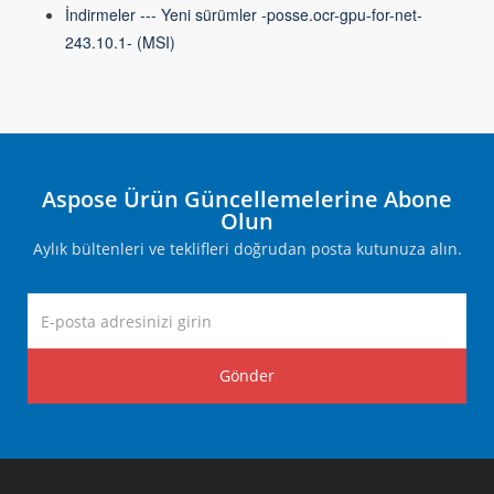
İndirmeler --- Yeni sürümler -posse.ocr-gpu-for-net-
243.10.1- (MSI)
Aspose Ürün Güncellemelerine Abone
Olun
Aylık bültenleri ve teklifleri doğrudan posta kutunuza alın.
Gönder