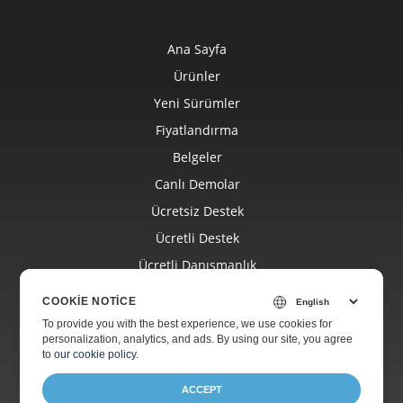
Ana Sayfa
Ürünler
Yeni Sürümler
Fiyatlandırma
Belgeler
Canlı Demolar
Ücretsiz Destek
Ücretli Destek
Ücretli Danışmanlık
Blog
COOKIE NOTICE
Web Siteleri
To provide you with the best experience, we use cookies for
personalization, analytics, and ads. By using our site, you agree
Hakkında
to
our cookie policy
.
ACCEPT