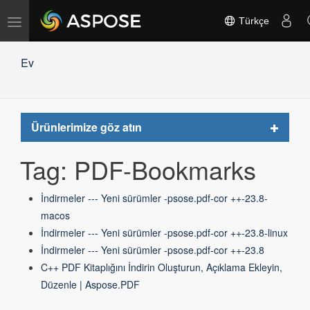
Gezinmeyi
Türkçe
değiştir
Ev
Toggle
Ürünlerimize göz atın
navigat
Tag: PDF-Bookmarks
İndirmeler --- Yeni sürümler -psose.pdf-cor ++-23.8-
macos
İndirmeler --- Yeni sürümler -psose.pdf-cor ++-23.8-linux
İndirmeler --- Yeni sürümler -psose.pdf-cor ++-23.8
C++ PDF Kitaplığını İndirin Oluşturun, Açıklama Ekleyin,
Düzenle | Aspose.PDF