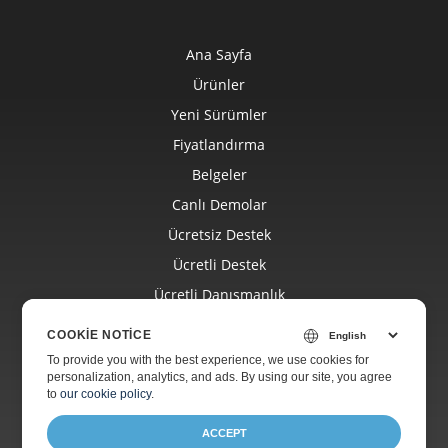
Ana Sayfa
Ürünler
Yeni Sürümler
Fiyatlandırma
Belgeler
Canlı Demolar
Ücretsiz Destek
Ücretli Destek
Ücretli Danışmanlık
Blog
COOKIE NOTICE
Web Siteleri
To provide you with the best experience, we use cookies for
personalization, analytics, and ads. By using our site, you agree
Hakkında
to
our cookie policy
.
ACCEPT