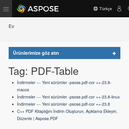
Gezinmeyi
Türkçe
değiştir
Ev
Toggle
Ürünlerimize göz atın
navigat
Tag: PDF-Table
İndirmeler --- Yeni sürümler -psose.pdf-cor ++-23.8-
macos
İndirmeler --- Yeni sürümler -psose.pdf-cor ++-23.8-linux
İndirmeler --- Yeni sürümler -psose.pdf-cor ++-23.8
C++ PDF Kitaplığını İndirin Oluşturun, Açıklama Ekleyin,
Düzenle | Aspose.PDF