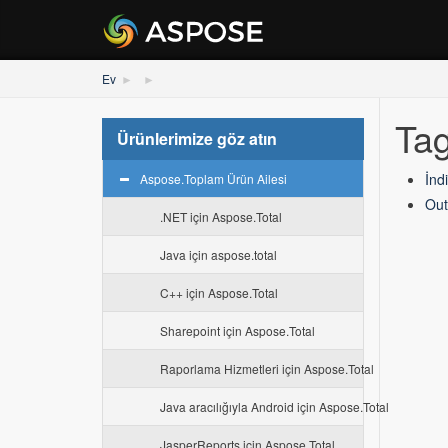
Ev
Tag
Ürünlerimize göz atın
İnd
Aspose.Toplam Ürün Ailesi
Out
.NET için Aspose.Total
Java için aspose.total
C++ için Aspose.Total
Sharepoint için Aspose.Total
Raporlama Hizmetleri için Aspose.Total
Java aracılığıyla Android için Aspose.Total
JasperReports için Aspose.Total