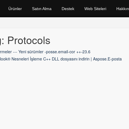
Ürünler
Satın Alma
Destek
Web Siteleri
Hakkı
: Protocols
irmeler --- Yeni sürümler -posse.email-cor ++-23.6
look® Nesneleri İşleme C++ DLL dosyasını indirin | Aspose.E-posta