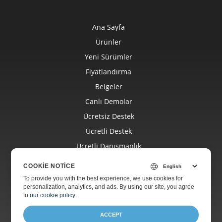
Ana Sayfa
Ürünler
Yeni Sürümler
Fiyatlandırma
Belgeler
Canlı Demolar
Ücretsiz Destek
Ücretli Destek
Ücretli Danışmanlık
Blog
COOKIE NOTICE
Web Siteleri
To provide you with the best experience, we use cookies for
personalization, analytics, and ads. By using our site, you agree
Hakkında
to
our cookie policy
.
ACCEPT