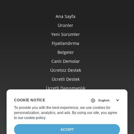
Ana Sayfa
Ürünler
Yeni Sürümler
Fiyatlandırma
Belgeler
Canlı Demolar
Ücretsiz Destek
Ücretli Destek
Ücretli Danışmanlık
Blog
COOKIE NOTICE
Web Siteleri
To provide you with the best experience, we use cookies for
personalization, analytics, and ads. By using our site, you agree
Hakkında
to
our cookie policy
.
ACCEPT