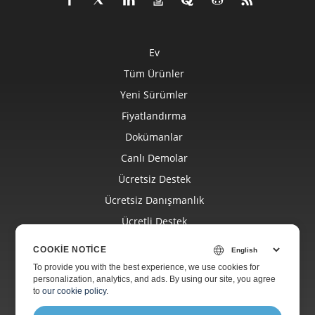
Ev
Tüm Ürünler
Yeni Sürümler
Fiyatlandırma
Dokümanlar
Canlı Demolar
Ücretsiz Destek
Ücretsiz Danışmanlık
Ücretli Destek
Ücretli Danışmanlık
COOKIE NOTICE
Blog
To provide you with the best experience, we use cookies for
personalization, analytics, and ads. By using our site, you agree
Hakkında
to
our cookie policy
.