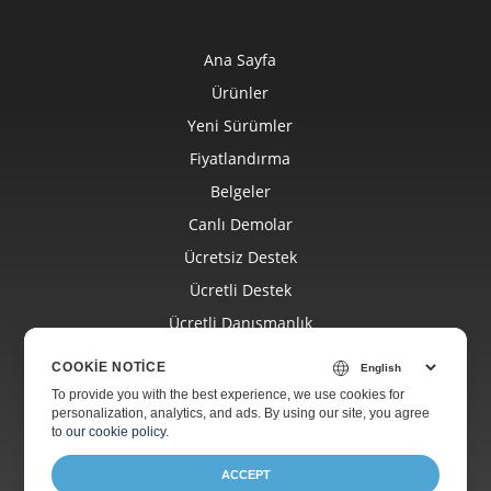
Ana Sayfa
Ürünler
Yeni Sürümler
Fiyatlandırma
Belgeler
Canlı Demolar
Ücretsiz Destek
Ücretli Destek
Ücretli Danışmanlık
Blog
COOKIE NOTICE
Web Siteleri
To provide you with the best experience, we use cookies for
personalization, analytics, and ads. By using our site, you agree
Hakkında
to
our cookie policy
.
ACCEPT