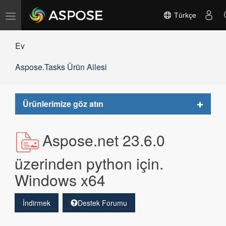
Gezinmeyi
Türkçe
değiştir
Ev
Aspose.Tasks Ürün Ailesi
Toggle
Ürünlerimize göz atın
navigat
Aspose.net 23.6.0
üzerinden python için.
Windows x64
İndirmek
Destek Forumu