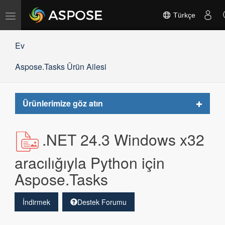
Gezinmeyi
Türkçe
değiştir
Ev
Aspose.Tasks Ürün Ailesi
Toggle
Ürünlerimize göz atın
navigat
.NET 24.3 Windows x32
aracılığıyla Python için
Aspose.Tasks
İndirmek
Destek Forumu