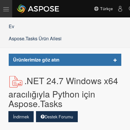
Gezinmeyi
Türkçe
değiştir
Ev
Aspose.Tasks Ürün Ailesi
Toggle
Ürünlerimize göz atın
navigat
.NET 24.7 Windows x64
aracılığıyla Python için
Aspose.Tasks
İndirmek
Destek Forumu