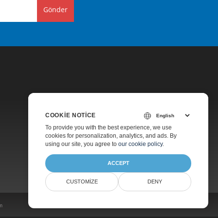
Gönder
COOKIE NOTICE
Fiyatlandırma
To provide you with the best experience, we use
cookies for personalization, analytics, and ads. By
Ücretli Destek
using our site, you agree to
our cookie policy
.
Hakkında
ACCEPT
CUSTOMIZE
DENY
im