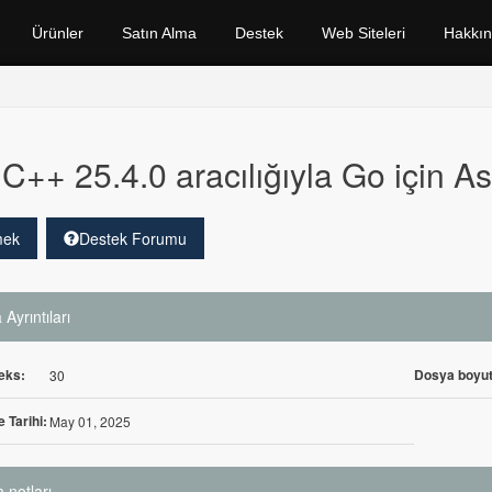
Ürünler
Satın Alma
Destek
Web Siteleri
Hakkı
C++ 25.4.0 aracılığıyla Go için A
mek
Destek Forumu
Ayrıntıları
eks:
Dosya boyut
30
 Tarihi:
May 01, 2025
 notları