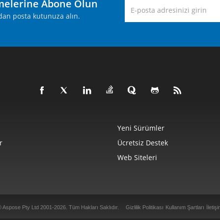
melerine Abone Olun
rudan posta kutunuza alın.
Yeni Sürümler
r
Ücretsiz Destek
Web Siteleri
© Aspose Pty Ltd 2001-2026.
Tüm Hakları Saklıdır.
Gizlilik Politikası
Kullanım Şartları
İletiş