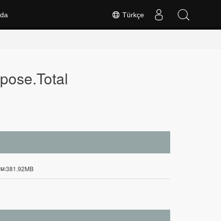
nda
Türkçe
spose.Total
u:
381.92MB