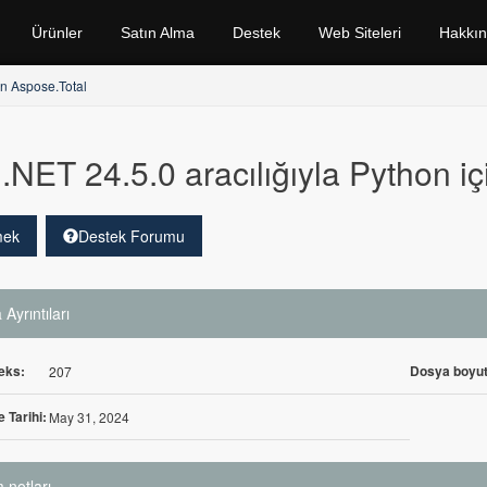
Ürünler
Satın Alma
Destek
Web Siteleri
Hakkı
in Aspose.Total
.NET 24.5.0 aracılığıyla Python i
mek
Destek Forumu
Ayrıntıları
eks:
Dosya boyut
207
 Tarihi:
May 31, 2024
 notları