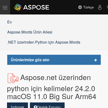
Gezinmeyi
Türkçe
değiştir
Ev
Aspose.Words Ürün Ailesi
.NET üzerinden Python için Aspose.Words
Toggle
Ürünlerimize göz atın
navigat
Aspose.net üzerinden
python için kelimeler 24.2.0
macOS 11.0 Big Sur Arm64
İndirmek
Destek Forumu