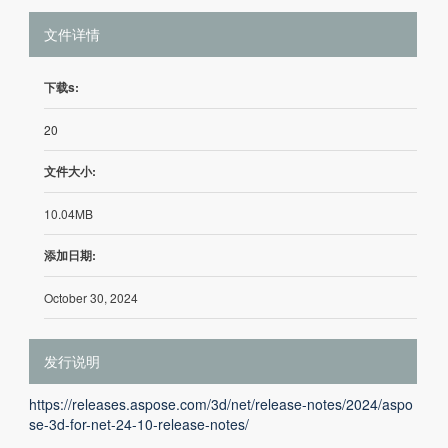
文件详情
下载s:
20
文件大小:
10.04MB
添加日期:
October 30, 2024
发行说明
https://releases.aspose.com/3d/net/release-notes/2024/aspo
se-3d-for-net-24-10-release-notes/