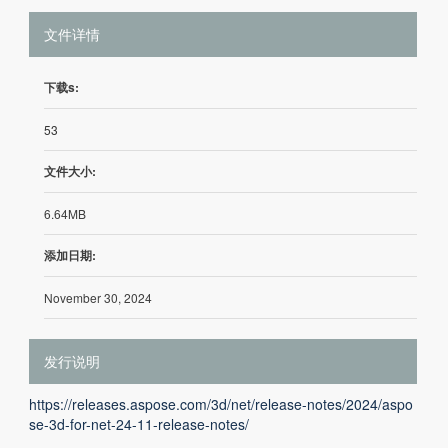
文件详情
下载s:
53
文件大小:
6.64MB
添加日期:
November 30, 2024
发行说明
https://releases.aspose.com/3d/net/release-notes/2024/aspo
se-3d-for-net-24-11-release-notes/