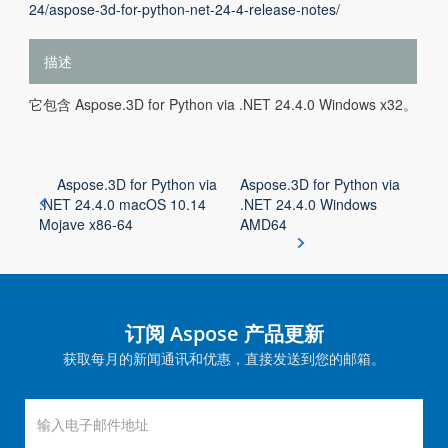
24/aspose-3d-for-python-net-24-4-release-notes/
描述
它包含 Aspose.3D for Python via .NET 24.4.0 Windows x32。
Aspose.3D for Python via
Aspose.3D for Python via
.NET 24.4.0 macOS 10.14
.NET 24.4.0 Windows
Mojave x86-64
AMD64
订阅 Aspose 产品更新
获取每月的新闻通讯和优惠，直接发送到您的邮箱。