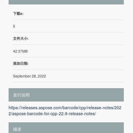
下载s:
5
文件大小:
42.37MB
添加日期:
September 28, 2022
发行说明
https://releases.aspose.com/barcode/cpp/release-notes/202
2/aspose-barcode-for-cpp-22-9-release-notes/
描述