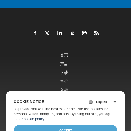
首页
产品
下载
售价
文档
免费支持
COOKIE NOTICE
To provide you with the best experience, we use cookies for
personalization, analytics, and ads. By using our site, you agree
付费支持
to
our cookie policy
.
ACCEPT