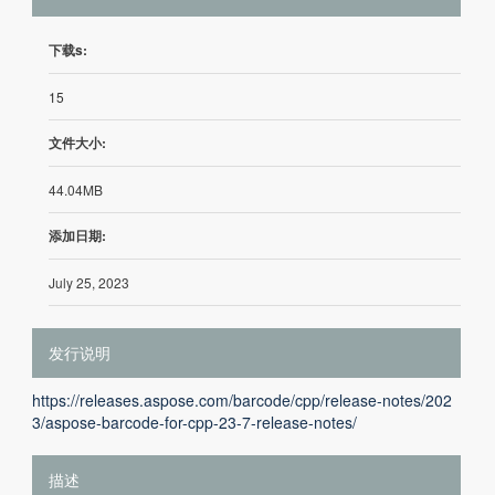
下载s:
15
文件大小:
44.04MB
添加日期:
July 25, 2023
发行说明
https://releases.aspose.com/barcode/cpp/release-notes/202
3/aspose-barcode-for-cpp-23-7-release-notes/
描述