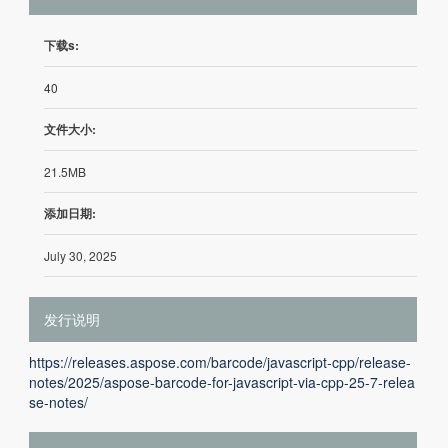
下载s:
40
文件大小:
21.5MB
添加日期:
July 30, 2025
发行说明
https://releases.aspose.com/barcode/javascript-cpp/release-
notes/2025/aspose-barcode-for-javascript-via-cpp-25-7-relea
se-notes/