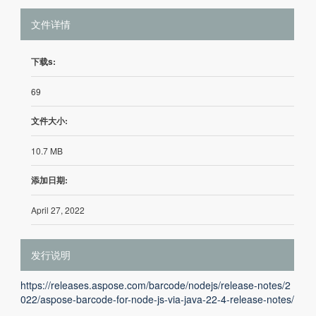
文件详情
下载s:
69
文件大小:
10.7 MB
添加日期:
April 27, 2022
发行说明
https://releases.aspose.com/barcode/nodejs/release-notes/2
022/aspose-barcode-for-node-js-via-java-22-4-release-notes/