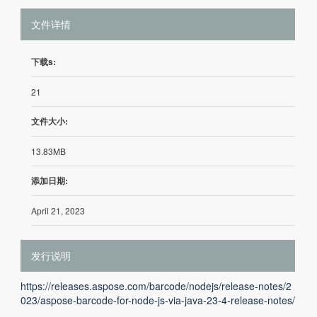
文件详情
下载s:
21
文件大小:
13.83MB
添加日期:
April 21, 2023
发行说明
https://releases.aspose.com/barcode/nodejs/release-notes/2
023/aspose-barcode-for-node-js-via-java-23-4-release-notes/