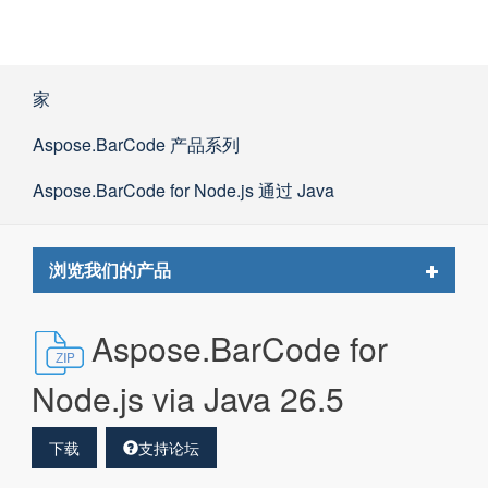
家
Aspose.BarCode 产品系列
Aspose.BarCode for Node.js 通过 Java
Toggle
浏览我们的产品
navigat
Aspose.BarCode for
Node.js via Java 26.5
下载
支持论坛