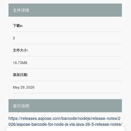
文件详情
下载s:
3
文件大小:
16.73MB
添加日期:
May 29, 2026
发行说明
https://releases.aspose.com/barcode/nodejs/release-notes/2
026/aspose-barcode-for-node-js-via-java-26-5-release-notes/