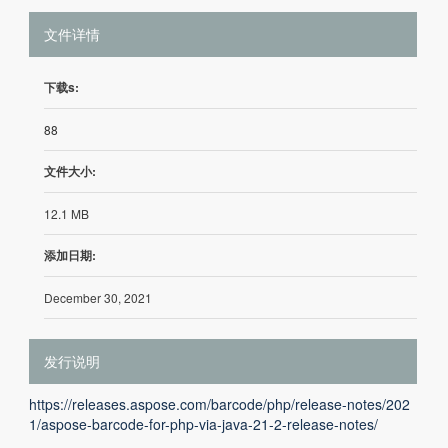
文件详情
下载s:
88
文件大小:
12.1 MB
添加日期:
December 30, 2021
发行说明
https://releases.aspose.com/barcode/php/release-notes/202
1/aspose-barcode-for-php-via-java-21-2-release-notes/