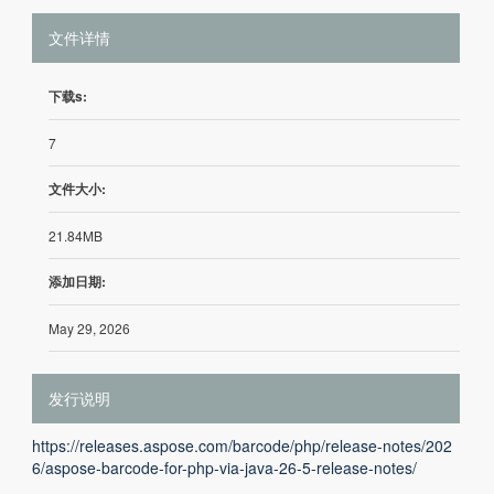
文件详情
下载s:
7
文件大小:
21.84MB
添加日期:
May 29, 2026
发行说明
https://releases.aspose.com/barcode/php/release-notes/202
6/aspose-barcode-for-php-via-java-26-5-release-notes/