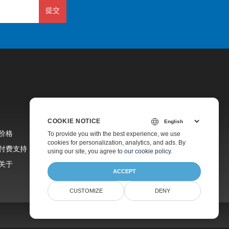
提交
COOKIE NOTICE
价格
To provide you with the best experience, we use
cookies for personalization, analytics, and ads. By
付费支持
using our site, you agree to
our cookie policy
.
关于
ACCEPT
CUSTOMIZE
DENY