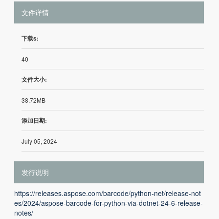
文件详情
下载s:
40
文件大小:
38.72MB
添加日期:
July 05, 2024
发行说明
https://releases.aspose.com/barcode/python-net/release-not
es/2024/aspose-barcode-for-python-via-dotnet-24-6-release-
notes/