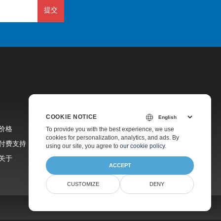
提交
COOKIE NOTICE
价格
To provide you with the best experience, we use
cookies for personalization, analytics, and ads. By
付费支持
using our site, you agree to
our cookie policy
.
关于
ACCEPT
CUSTOMIZE
DENY