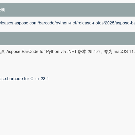
说明
releases.aspose.com/barcode/python-net/release-notes/2025/aspose-ba
Aspose.BarCode for Python via .NET 版本 25.1.0，专为 macOS 
ose.barcode for C ++ 23.1