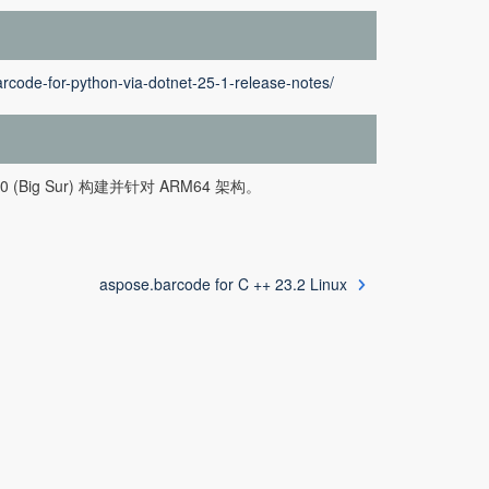
rcode-for-python-via-dotnet-25-1-release-notes/
11.0 (Big Sur) 构建并针对 ARM64 架构。
aspose.barcode for C ++ 23.2 Linux