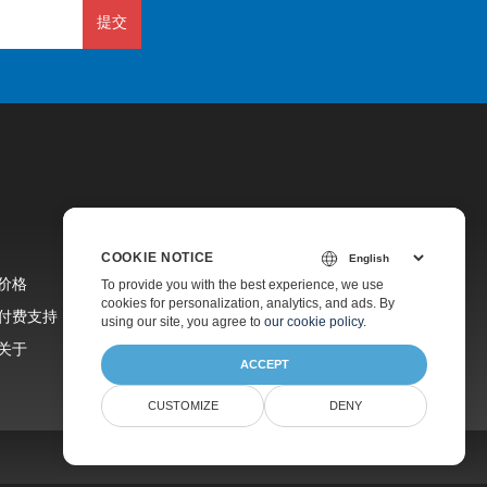
提交
COOKIE NOTICE
价格
To provide you with the best experience, we use
cookies for personalization, analytics, and ads. By
付费支持
using our site, you agree to
our cookie policy
.
关于
ACCEPT
CUSTOMIZE
DENY