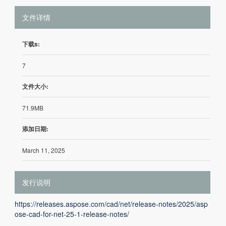
文件详情
下载s:
7
文件大小:
71.9MB
添加日期:
March 11, 2025
发行说明
https://releases.aspose.com/cad/net/release-notes/2025/asp
ose-cad-for-net-25-1-release-notes/