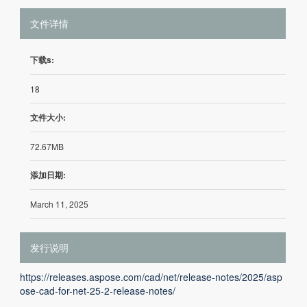
文件详情
下载s:
18
文件大小:
72.67MB
添加日期:
March 11, 2025
发行说明
https://releases.aspose.com/cad/net/release-notes/2025/asp
ose-cad-for-net-25-2-release-notes/