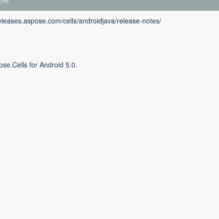
releases.aspose.com/cells/androidjava/release-notes/
se.Cells for Android 5.0.