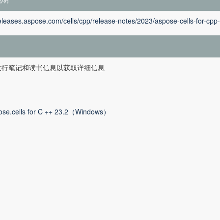
releases.aspose.com/cells/cpp/release-notes/2023/aspose-cells-for-cpp-
发行笔记和读书信息以获取详细信息
ose.cells for C ++ 23.2（Windows）