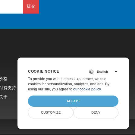
提交
COOKIE NOTICE
价格
To provide you with the best experience, we use
cookies for personalization, analytics, and ads. By
付费支持
using our site, you agree to
our cookie policy
.
关于
ACCEPT
CUSTOMIZE
DENY