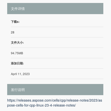
文件详情
下载s:
28
文件大小:
94.75MB
添加日期:
April 11, 2023
发行说明
https://releases.aspose.com/cells/cpp/release-notes/2023/as
pose-cells-for-cpp-linux-23-4-release-notes/