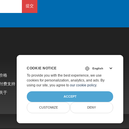
提交
COOKIE NOTICE
价格
To provide you with the best experience, we use
cookies for personalization, analytics, and ads. By
付费支持
using our site, you agree to
our cookie policy
.
关于
ACCEPT
CUSTOMIZE
DENY