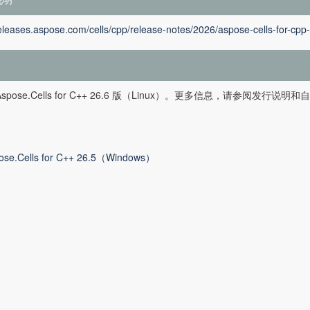
releases.aspose.com/cells/cpp/release-notes/2026/aspose-cells-for-cpp
spose.Cells for C++ 26.6 版（Linux）。更多信息，请参阅发行说明
ose.Cells for C++ 26.5（Windows）