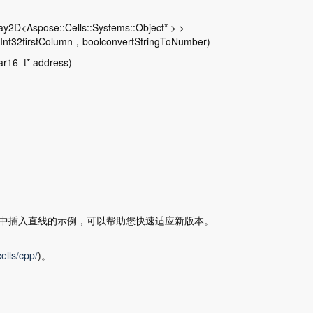
ay2D<Aspose::Cells::Systems::Object* > >
::Int32firstColumn，boolconvertStringToNumber)
_t* address)
簿中插入直线的示例，可以帮助您快速适应新版本。
ells/cpp/
)。