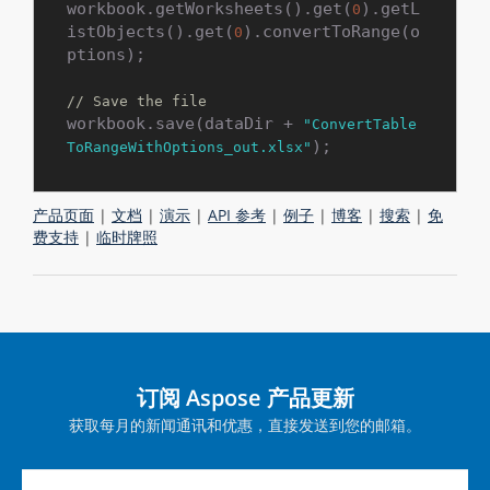
workbook.getWorksheets().get(
).getL
0
istObjects().get(
).convertToRange(o
0
ptions);

// Save the file
workbook.save(dataDir + 
"ConvertTable
ToRangeWithOptions_out.xlsx"
产品页面
|
文档
|
演示
|
API 参考
|
例子
|
博客
|
搜索
|
免
费支持
|
临时牌照
订阅 Aspose 产品更新
获取每月的新闻通讯和优惠，直接发送到您的邮箱。