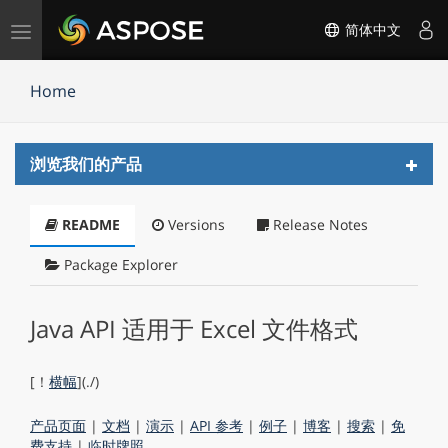
切
简体中文
换
导
Home
航
Toggl
浏览我们的产品
navig
README
Versions
Release Notes
Package Explorer
Java API 适用于 Excel 文件格式
[！
横幅
](./)
产品页面
|
文档
|
演示
|
API 参考
|
例子
|
博客
|
搜索
|
免
费支持
|
临时牌照