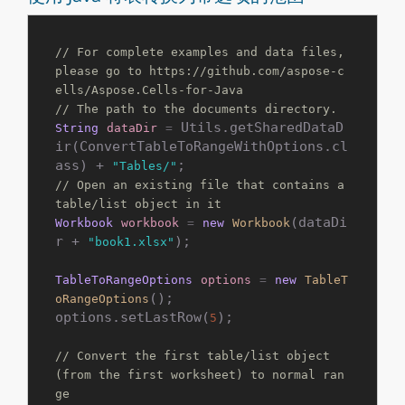
// For complete examples and data files, 
please go to https://github.com/aspose-c
ells/Aspose.Cells-for-Java
// The path to the documents directory.
 Utils.getSharedDataD
String
dataDir
=
ir(ConvertTableToRangeWithOptions.cl
ass) + 
"Tables/"
// Open an existing file that contains a 
table/list object in it
(dataDi
Workbook
workbook
=
new
Workbook
r + 
);

"book1.xlsx"
TableToRangeOptions
options
=
new
TableT
();

oRangeOptions
options.setLastRow(
);

5
// Convert the first table/list object 
(from the first worksheet) to normal ran
ge