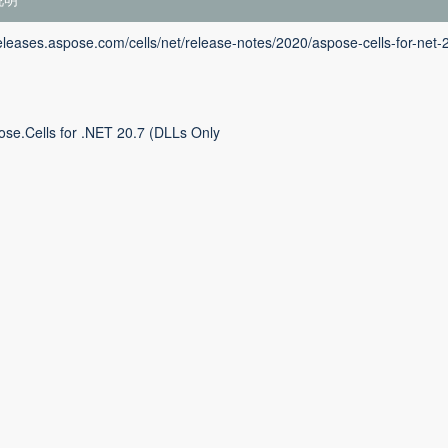
releases.aspose.com/cells/net/release-notes/2020/aspose-cells-for-net-
ose.Cells for .NET 20.7 (DLLs Only