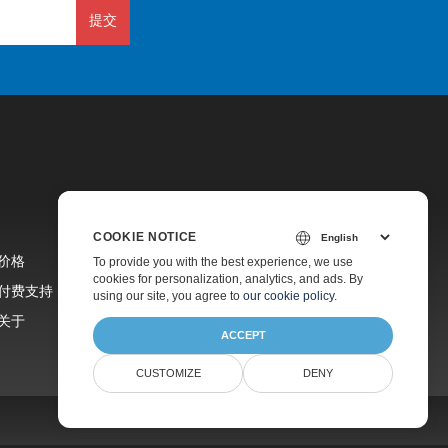
提交
COOKIE NOTICE
价格
To provide you with the best experience, we use
cookies for personalization, analytics, and ads. By
付费支持
using our site, you agree to
our cookie policy
.
关于
ACCEPT
CUSTOMIZE
DENY