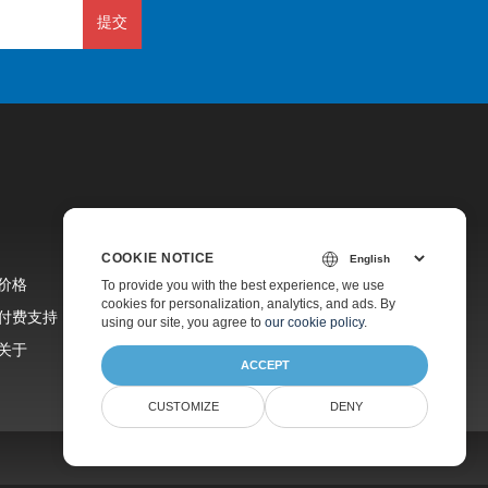
提交
COOKIE NOTICE
价格
To provide you with the best experience, we use
cookies for personalization, analytics, and ads. By
付费支持
using our site, you agree to
our cookie policy
.
关于
ACCEPT
CUSTOMIZE
DENY